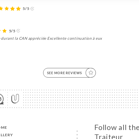
5/5
5/5
 durant la CAN appréciée Excellente continuation à eux
SEE MORE REVIEWS
Follow all th
OME
LLERY
Traiteur