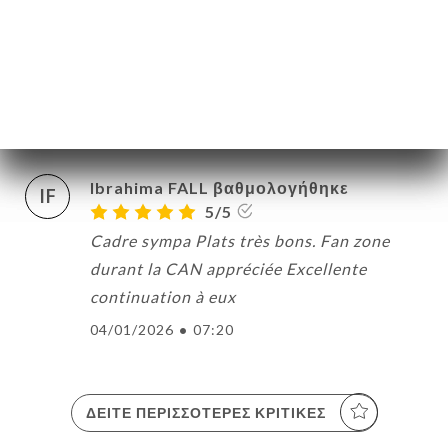
MME NGANE DIOUF βαθμολογήθηκε
MND
5/5
20/01/2026
•
01:17
Ibrahima FALL βαθμολογήθηκε
IF
5/5
Cadre sympa Plats très bons. Fan zone
durant la CAN appréciée Excellente
continuation à eux
04/01/2026
•
07:20
ΙΚΉ
ΤΗΣΗ
ΔΕΊΤΕ ΠΕΡΙΣΣΌΤΕΡΕΣ ΚΡΙΤΙΚΈΣ
ΓΕΛΊΑ