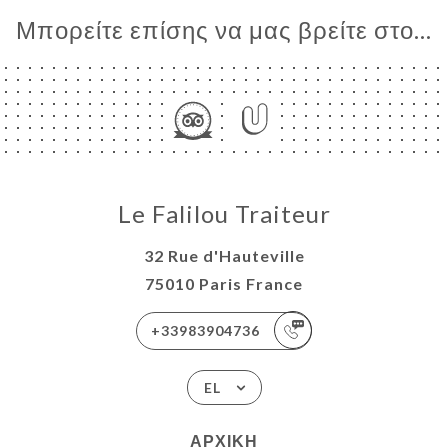
ΡΑΦΊΕΣ
Μπορείτε επίσης να μας βρείτε στο...
ΤΙΚΉ
ΝΟΎ
ISATION
TEUR
ΑΦΉ
Le Falilou Traiteur
32 Rue d'Hauteville
75010 Paris France
+33983904736
EL
ΑΡΧΙΚΉ