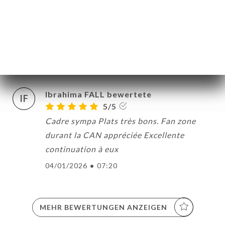
MME NGANE DIOUF bewertete
MND
5/5
20/01/2026
•
01:17
Ibrahima FALL bewertete
IF
5/5
Cadre sympa Plats très bons. Fan zone
durant la CAN appréciée Excellente
continuation à eux
04/01/2026
•
07:20
ART
VIEREN
MEHR BEWERTUNGEN ANZEIGEN
LLUNG