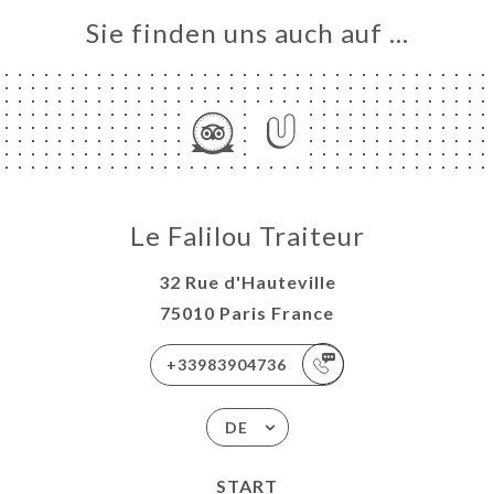
ERIE
Sie finden uns auch auf …
RTUNG
NÜ
ISATION
TEUR
TAKT
Le Falilou Traiteur
32 Rue d'Hauteville
75010 Paris France
+33983904736
DE
START