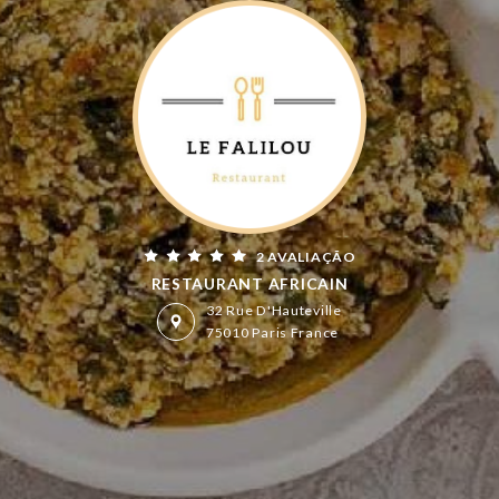
2 AVALIAÇÃO
RESTAURANT AFRICAIN
32 Rue D'Hauteville
75010 Paris France