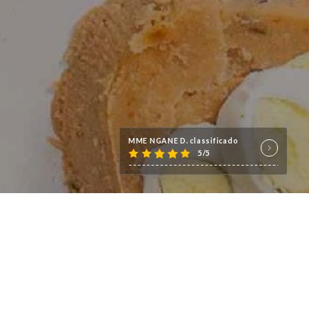
MME NGANE D. classificado
5/5
urant Le Falilou !
itée avec modernité, dans une