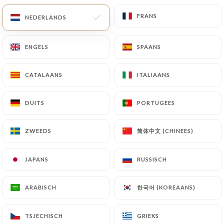
FRANS
FRANS
NEDERLANDS
NEDERLANDS
2 REVIEW
ENGELS
ENGELS
SPAANS
SPAANS
RESTAURANT AFRICAIN
32 Rue D'Hauteville
CATALAANS
CATALAANS
ITALIAANS
ITALIAANS
75010 Paris France
DUITS
DUITS
PORTUGEES
PORTUGEES
简体中文 (CHINEES)
简体中文 (CHINEES)
ZWEEDS
ZWEEDS
JAPANS
JAPANS
RUSSISCH
RUSSISCH
한국어 (KOREAANS)
한국어 (KOREAANS)
ARABISCH
ARABISCH
Wie zijn wij?
TSJECHISCH
TSJECHISCH
GRIEKS
GRIEKS