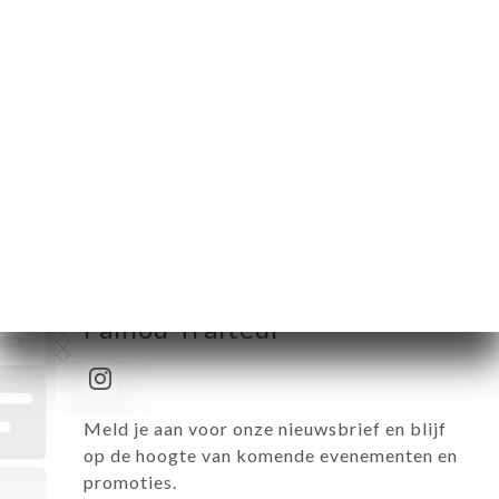
Woensdag
12:00-15:00 / 18:00-00:00
Donderdag
12:00-15:00 / 18:00-00:00
Vrijdag
12:00-02:00
Zaterdag
12:00-02:00
Zondag
12:00-00:00
Volg alle nieuwtjes over Le
Falilou Traiteur
Meld je aan voor onze nieuwsbrief en blijf
op de hoogte van komende evenementen en
promoties.