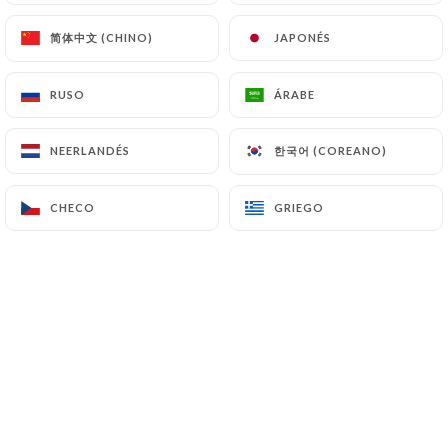
https://lefaliloutraiteur.fr
se abstiene de tratar,
alojar o transferir la Información recogida de sus
简体中文 (CHINO)
简体中文 (CHINO)
JAPONÉS
JAPONÉS
Clientes a un país situado fuera de la Unión
Europea o reconocido como «no adecuado» por la
RUSO
RUSO
ÁRABE
ÁRABE
Comisión Europea sin informar previamente al
cliente. No obstante,
https://lefaliloutraiteur.fr
한국어 (COREANO)
한국어 (COREANO)
NEERLANDÉS
NEERLANDÉS
sigue siendo libre de elegir a sus subcontratistas
técnicos y comerciales, siempre y cuando
CHECO
CHECO
GRIEGO
GRIEGO
presenten las garantías suficientes con respecto a
las exigencias del Reglamento General de
Protección de Datos (RGPD: n° 2016-679).
https://lefaliloutraiteur.fr
se compromete a
tomar todas las precauciones necesarias para
preservar la seguridad de la Información y, en
particular, para que no se comunique a personas no
autorizadas. No obstante, si se produce un
incidente que afecte a la integridad o la