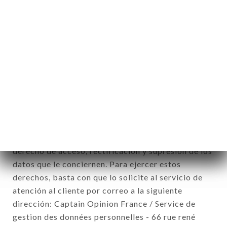
de la inscripción al boletín de noticias.
Datos recogidos con el fin de enviar ofertas
comerciales relativas a la marca LE FALILOU
TRAITEUR. Los datos recogidos podrán ser
tratados por el conjunto de las filiales y subfiliales
de la sociedad.
De conformidad con la ley Informática y Libertad
del 6 de enero de 1978 y modificada en 2004, así
como con el Reglamento sobre la protección de los
datos personales (RGPD), usted dispone de un
derecho de acceso, rectificación y supresión de los
datos que le conciernen. Para ejercer estos
derechos, basta con que lo solicite al servicio de
atención al cliente por correo a la siguiente
dirección: Captain Opinion France / Service de
gestion des données personnelles - 66 rue rené